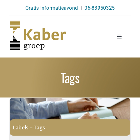
Skip
Gratis Informatieavond
|
06-83950325
to
content
Toggle
Navigatio
Opleidingen
Tags
Agenda
Over Ons
Kennisbank
Labels – Tags