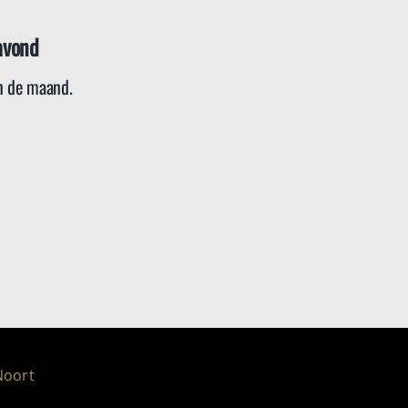
avond
 de maand.
Noort