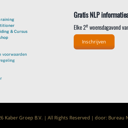
Gratis NLP informatie
raining
e
Elke 2
woensdagavond van
titioner
iding & Cursus
shop
Inschrijven
 voorwaarden
regeling
r
6 Kaber Groep B.V. | All Rights Reserved | door: Bureau 