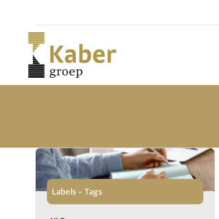
Skip
to
content
Labels – Tags