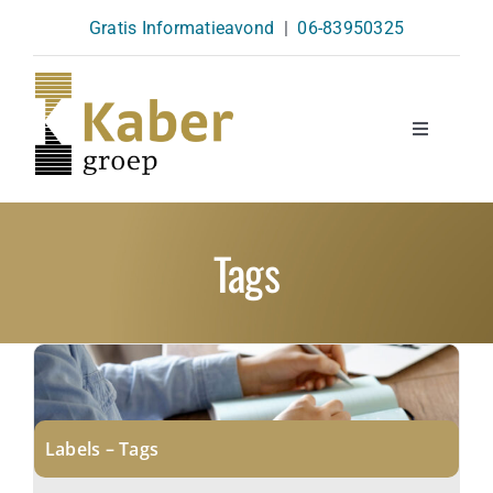
Skip
Gratis Informatieavond
|
06-83950325
to
content
Toggle
Navigatio
Opleidingen
Tags
Agenda
Over Ons
Kennisbank
Labels – Tags