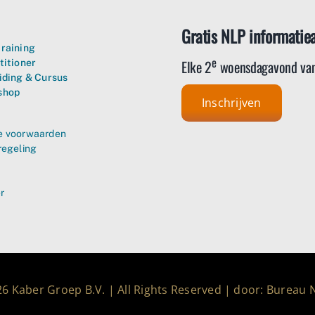
Gratis NLP informatie
raining
e
Elke 2
woensdagavond van
titioner
iding & Cursus
shop
Inschrijven
 voorwaarden
regeling
r
6 Kaber Groep B.V. | All Rights Reserved | door: Bureau 