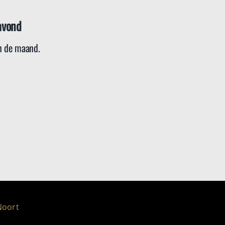
avond
 de maand.
Noort