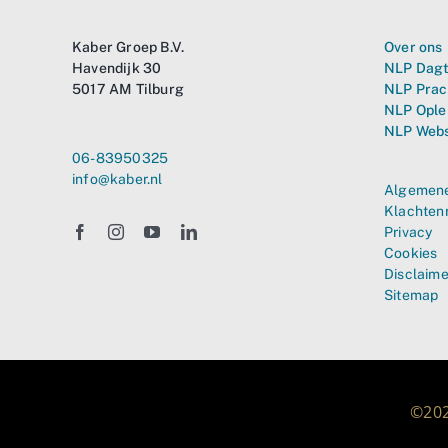
Kaber Groep B.V.
Over ons
Havendijk 30
NLP Dagt
5017 AM Tilburg
NLP Prac
NLP Ople
NLP Web
06-83950325
info@kaber.nl
Algemene
Klachten
Privacy
Cookies
Disclaime
Sitemap
©202