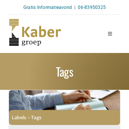
Skip
Gratis Informatieavond
|
06-83950325
to
content
Toggle
Navigatio
Opleidingen
Tags
Agenda
Over Ons
Kennisbank
Labels – Tags