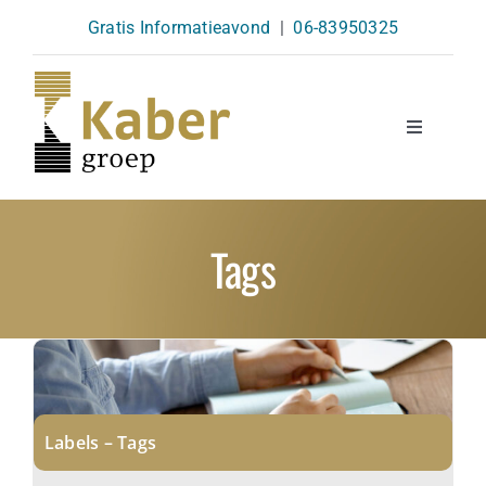
Skip
Gratis Informatieavond
|
06-83950325
to
content
Toggle
Navigatio
Opleidingen
Tags
Agenda
Over Ons
Kennisbank
Labels – Tags