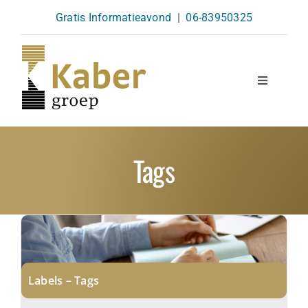
Skip
Gratis Informatieavond
|
06-83950325
to
content
Toggle
Navigatio
Opleidingen
Tags
Agenda
Over Ons
Kennisbank
Labels – Tags