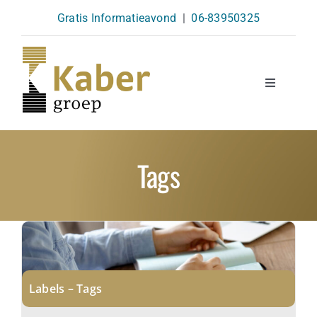
Skip
Gratis Informatieavond
|
06-83950325
to
content
Toggle
Navigatio
Opleidingen
Tags
Agenda
Over Ons
Kennisbank
Labels – Tags