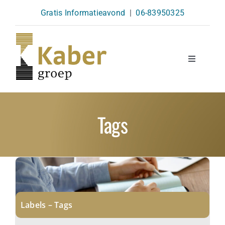
Skip
Gratis Informatieavond
|
06-83950325
to
content
Toggle
Navigatio
Opleidingen
Tags
Agenda
Over Ons
Kennisbank
Labels – Tags