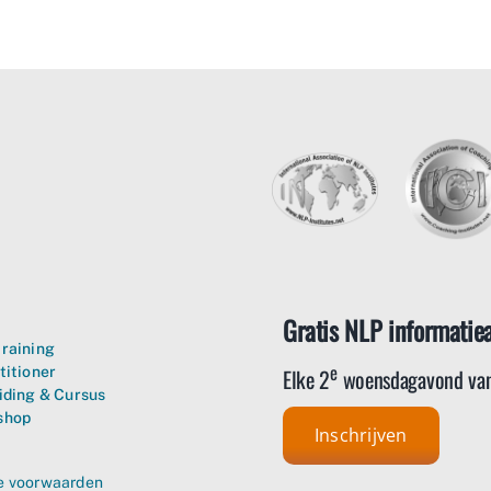
Gratis NLP informatie
raining
e
Elke 2
woensdagavond van
titioner
iding & Cursus
shop
Inschrijven
 voorwaarden