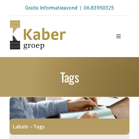
Skip
Gratis Informatieavond
|
06-83950325
to
content
Toggle
Navigatio
Opleidingen
Tags
Agenda
Over Ons
Kennisbank
Labels – Tags