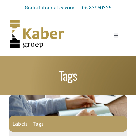
Skip
Gratis Informatieavond
|
06-83950325
to
content
Toggle
Navigatio
Opleidingen
Tags
Agenda
Over Ons
Kennisbank
Labels – Tags