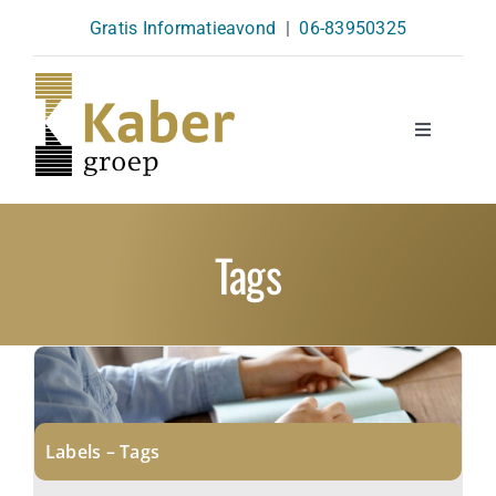
Skip
Gratis Informatieavond
|
06-83950325
to
content
Toggle
Navigatio
Opleidingen
Tags
Agenda
Over Ons
Kennisbank
Labels – Tags