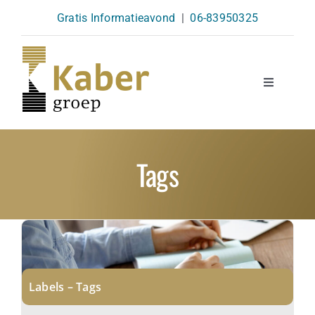
Skip
Gratis Informatieavond
|
06-83950325
to
content
Toggle
Navigatio
Opleidingen
Tags
Agenda
Over Ons
Kennisbank
Labels – Tags