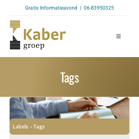
Skip
Gratis Informatieavond
|
06-83950325
to
content
Toggle
Navigatio
Opleidingen
Tags
Agenda
Over Ons
Kennisbank
Labels – Tags